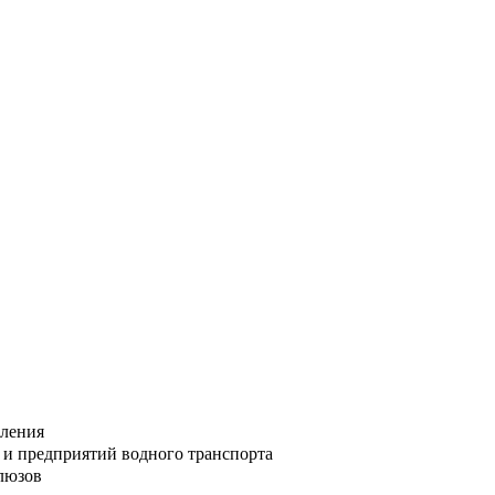
вления
и предприятий водного транспорта
люзов