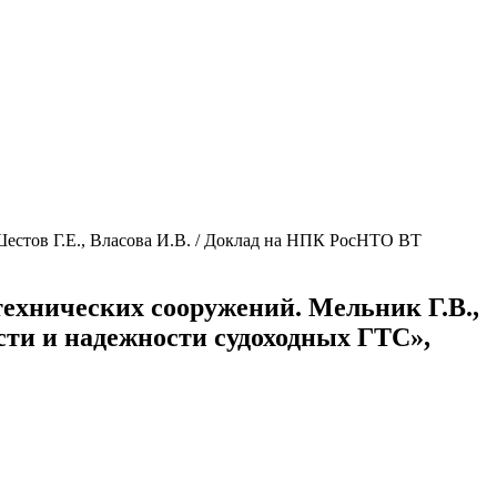
Шестов Г.Е., Власова И.В. / Доклад на НПК РосНТО ВТ
технических сооружений. Мельник Г.В.,
сти и надежности судоходных ГТС»,